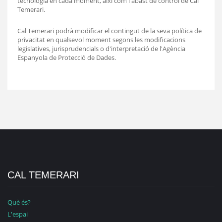
tecnologia en cada moment, així com l'abast de control de Cal
Temerari.
Cal Temerari podrà modificar el contingut de la seva política de
privacitat en qualsevol moment segons les modificacions
legislatives, jurisprudencials o d'interpretació de l'Agència
Espanyola de Protecció de Dades.
CAL TEMERARI
Què és?
L'espai