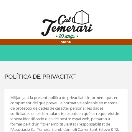
Vés
al
contingut
HOME
CAL TEMERARI
FER-ME SOCI/A
POLÍTICA DE PRIVACITAT
PROJECTES
Mitjançant la present política de privacitat li informem que, en
compliment del que preveu la normativa aplicable en matèria
de protecció de dades de caràcter personal, les dades
sol·licitades en els formularis i/o espais en què es requereixi de
la seva identificació dins del nostre espai web, passaran a
formar part d'un fitxer amb titularitat i responsabilitat de
l'Associació Cal Temerari, amb domicili Carrer Sant Esteve 8-12,