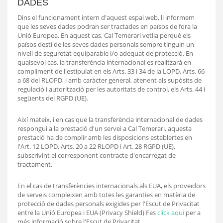
DADES
Dins el funcionament intern d'aquest espai web, li informem
que les seves dades podran ser tractades en països de fora la
Unió Europea. En aquest cas, Cal Temerari vetlla perquè els
països destí de les seves dades personals sempre tinguin un
nivell de seguretat equiparable i/o adequat de protecció. En
qualsevol cas, la transferència internacional es realitzarà en
compliment de l'estipulat en els Arts. 33 i 34 de la LOPD, Arts. 66
a 68 del RLOPD, i amb caràcter general, atenent als supòsits de
regulació i autorització per les autoritats de control, els Arts. 44 i
següents del RGPD (UE).
Així mateix, i en cas que la transferència internacional de dades
respongui a la prestació d'un servei a Cal Temerari, aquesta
prestació ha de complir amb les disposicions establertes en
l'Art. 12 LOPD, Arts. 20 a 22 RLOPD i Art. 28 RGPD (UE),
subscrivint el corresponent contracte d'encarregat de
tractament.
En el cas de transferències internacionals als EUA, els proveïdors
de serveis compleixen amb totes les garanties en matèria de
protecció de dades personals exigides per l'Escut de Privacitat
entre la Unió Europea i EUA (Privacy Shield) Fes
click aquí
per a
més informació sobre l'Escut de Privacitat.