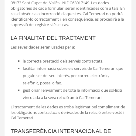
08173 Sant Cugat del Vallès i NIF G63017149. Les dades
obligatòries de cada formulari seran identificades com a tals. En
cas d'absència o incorrecció d’aquestes, Cal Temerari no podrà
identificar-lo correctament i, en conseqüència, es procedirà a la
supressió del registre si és el cas.
LA FINALITAT DEL TRACTAMENT
Les seves dades seran usades per a:
la correcta prestació dels serveis contractats.
facilitar informació sobre els serveis de Cal Temerari que
puguin ser del seu interès, per correu electrònic,
telefònic, postal o fax.
gestionar l'enviament de tota la informació que sol·liciti
vinculada a la seva relació amb Cal Temerari.
El tractament de les dades es troba legitimat pel compliment de
les obligacions contractuals derivades de la relació entre vostè i
Cal Temerari.
TRANSFERÈNCIA INTERNACIONAL DE