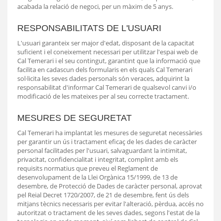
acabada la relació de negoci, per un màxim de 5 anys.
RESPONSABILITATS DE L'USUARI
L'usuari garanteix ser major d'edat, disposant de la capacitat
suficient i el coneixement necessari per utilitzar l'espai web de
Cal Temerari i el seu contingut, garantint que la informació que
facilita en cadascun dels formularis en els quals Cal Temerari
sol·licita les seves dades personals són veraces, adquirint la
responsabilitat d'informar Cal Temerari de qualsevol canvi i/o
modificació de les mateixes per al seu correcte tractament.
MESURES DE SEGURETAT
Cal Temerari ha implantat les mesures de seguretat necessàries
per garantir un ús i tractament eficaç de les dades de caràcter
personal facilitades per l'usuari, salvaguardant la intimitat,
privacitat, confidencialitat i integritat, complint amb els
requisits normatius que preveu el Reglament de
desenvolupament de la Llei Orgànica 15/1999, de 13 de
desembre, de Protecció de Dades de caràcter personal, aprovat
pel Reial Decret 1720/2007, de 21 de desembre, fent ús dels
mitjans tècnics necessaris per evitar l'alteració, pèrdua, accés no
autoritzat o tractament de les seves dades, segons l'estat de la