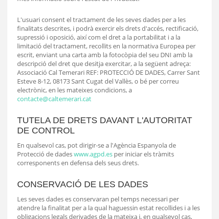
L'usuari consent el tractament de les seves dades per a les
finalitats descrites, i podrà exercir els drets d'accés, rectificació,
supressió i oposició, així com el dret a la portabilitat i a la
limitació del tractament, recollits en la normativa Europea per
escrit, enviant una carta amb la fotocòpia del seu DNI amb la
descripció del dret que desitja exercitar, a la següent adreça:
Associació Cal Temerari REF: PROTECCIÓ DE DADES, Carrer Sant
Esteve 8-12, 08173 Sant Cugat del Vallès, o bé per correu
electrònic, en les mateixes condicions, a
contacte@caltemerari.cat
TUTELA DE DRETS DAVANT L'AUTORITAT
DE CONTROL
En qualsevol cas, pot dirigir-se a l'Agència Espanyola de
Protecció de dades
www.agpd.es
per iniciar els tràmits
corresponents en defensa dels seus drets.
CONSERVACIÓ DE LES DADES
Les seves dades es conservaran pel temps necessari per
atendre la finalitat per a la qual haguessin estat recollides i a les
obligacions legals derivades de la mateixa i, en qualsevol cas,