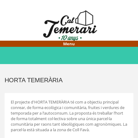
Vés
al
contingut
HOME
CAL TEMERARI
FER-ME SOCI/A
HORTA TEMERÀRIA
PROJECTES
El projecte d'HORTA TEMERÀRIA té com a objectiu principal
conrear, de forma ecològica i comunitària, fruites i verdures de
temporada per a l’autoconsum. La proposta és treballar l’hort
de forma totalment col·lectiva sobre una única parcel·la
comunitària per raons tant ideològiques com agronòmiques. La
parcel·la està situada a la zona de Coll Favà.