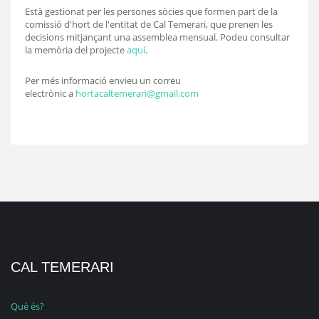
Està gestionat per les persones sòcies que formen part de la
comissió d'hort de l'entitat de Cal Temerari, que prenen les
decisions mitjançant una assemblea mensual. Podeu consultar
la memòria del projecte
aquí
.
Per més informació envieu un correu
electrònic a
hortacaltemerari@gmail.com
CAL TEMERARI
Què és?