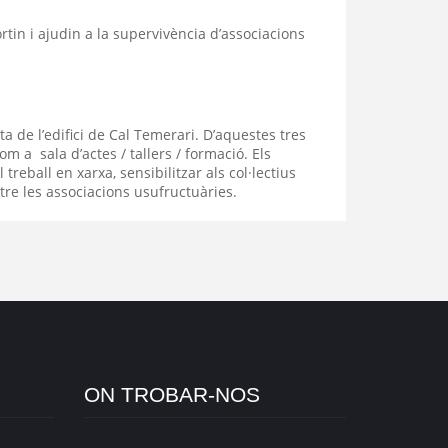
rtin i ajudin a la supervivència d’associacions
ta de l’edifici de Cal Temerari. D’aquestes tres
m a sala d’actes / tallers / formació. Els
 treball en xarxa, sensibilitzar als col·lectius
tre les associacions usufructuàries.
ON TROBAR-NOS