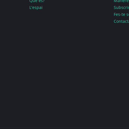
Què és?
Maneres
L'espai
Subscriu
Fes-te s
Contact