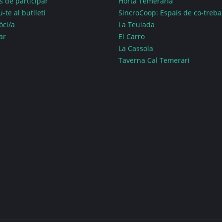
 de participar
Horta Temerària
-te al butlletí
SincroCoop: Espais de co-treba
òci/a
La Teulada
ar
El Carro
La Cassola
Taverna Cal Temerari