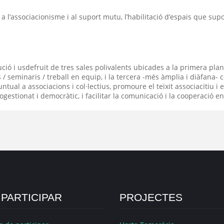
a l’associacionisme i al suport mutu, l’habilitació d’espais que supo
ció i usdefruit de tres sales polivalents ubicades a la primera plan
 seminaris / treball en equip, i la tercera -més àmplia i diàfana- co
tual a associacions i col·lectius, promoure el teixit associacitiu i el
stionat i democràtic, i facilitar la comunicació i la cooperació en
PARTICIPAR
PROJECTES