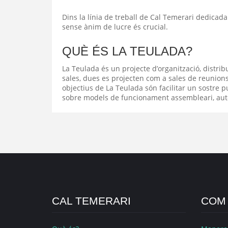
Dins la línia de treball de Cal Temerari dedicada 
sense ànim de lucre és crucial.
QUÈ ÉS LA TEULADA?
La Teulada és un projecte d’organització, distribu
sales, dues es projecten com a sales de reunions /
objectius de La Teulada són facilitar un sostre pun
sobre models de funcionament assembleari, autoge
CAL TEMERARI
COM 